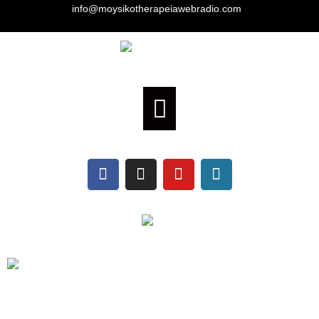
info@moysikotherapeiawebradio.com