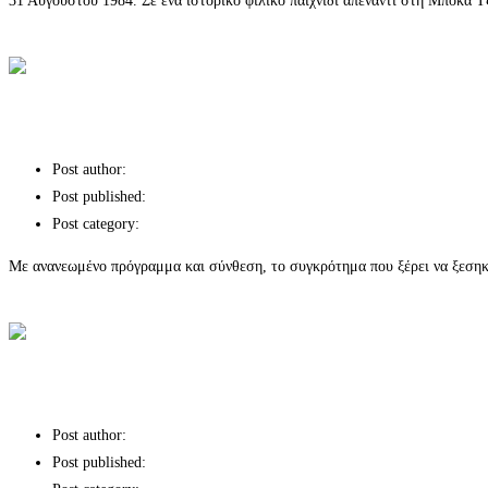
31 Αυγούστου 1984. Σε ένα ιστορικό φιλικό παιχνίδι απέναντι στη Μπόκα 
Continue Reading
ΟΙ ΗΜΙΘΕΟΙ ΔΕΝ ΛΥΓΙΖΟΥΝ του Κώστα Τζανιδάκη
Apalaente Παιδική Αγκαλιά
Post author:
Post published:
Post category:
Χορηγίες επικοινωνίας
Mε ανανεωμένο πρόγραμμα και σύνθεση, το συγκρότημα που ξέρει να ξεσηκώ
Continue Reading
Apalaente Παιδική Αγκαλιά
Οι Destino Nudo παρουσιάζουν το πρώτο 
Post author:
Post published: