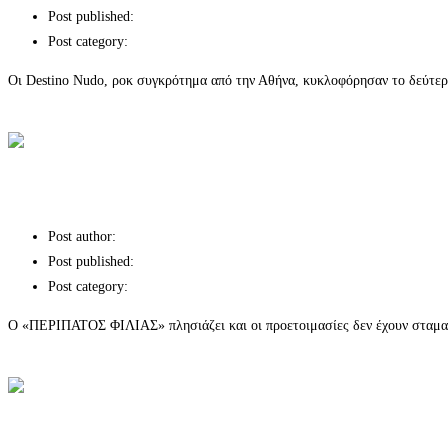
Post published:
Post category:
Χορηγίες επικοινωνίας
Οι Destino Nudo, ροκ συγκρότημα από την Αθήνα, κυκλοφόρησαν το δεύτερο
Continue Reading
Οι Destino Nudo παρουσιάζουν το νέο τους τραγούδι με τ
«ΠΕΡΙΠΑΤΟΣ ΦΙΛΙΑΣ»
Post author:
Post published:
Post category:
Χορηγίες επικοινωνίας
Ο «ΠΕΡΙΠΑΤΟΣ ΦΙΛΙΑΣ» πλησιάζει και οι προετοιμασίες δεν έχουν σταματη
Continue Reading
«ΠΕΡΙΠΑΤΟΣ ΦΙΛΙΑΣ»
Οι Apalaente στο @Architecture Rock Cafe