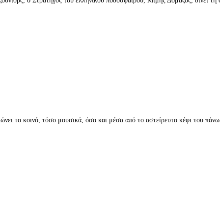
Τζούνιορς, ο Στρατηγός του ελληνικού ποδοσφαίρου, Μίμης Δομάζος, δίνει 
νει το κοινό, τόσο μουσικά, όσο και μέσα από το αστείρευτο κέφι του πάν
τους άλμπουμ