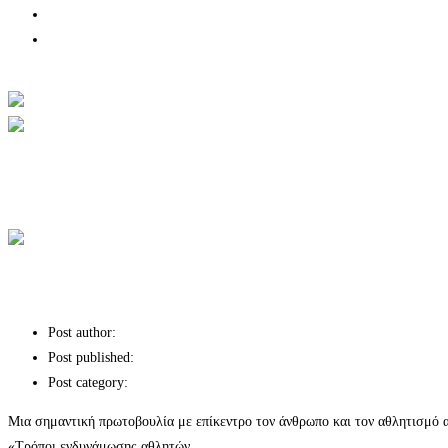
Lavita radio
Επικοινωνία
Facebook
Instagram
Youtube
Wordpress
Τρόποι ενδυνάμωσης αθλητών με προβλήμ
Post author:
Post published:
Post category:
Χορηγίες επικοινωνίας
Μια σημαντική πρωτοβουλία με επίκεντρο τον άνθρωπο και τον αθλητισμό
«Τρόποι ενδυνάμωσης αθλητών…