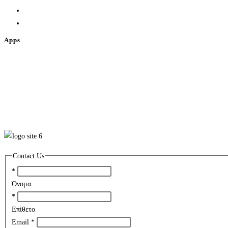
2
Go to the next page
Apps
Contact Us
*
Όνομα
*
Επίθετο
Email
*