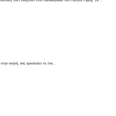
τη σκυτάλη του Γουέμπλεϊ στον Παναθηναϊκό του Γιάτσεκ Γκμοχ. 24…
ω στην σκηνή, σας προσκαλεί σε ένα…