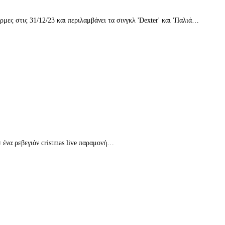
ες στις 31/12/23 και περιλαμβάνει τα σινγκλ 'Dexter' και 'Παλιά…
 ένα ρεβεγιόν cristmas live παραμονή…