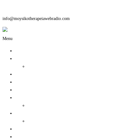
Skip to content
info@moysikotherapeiawebradio.com
Menu
Αρχική
Ο Σταθμός μας
Παραγωγοί
Συνεντεύξεις
Podcast
On Demand
Υποστηρικτές
Φιλανθρωπικές Δράσεις
Events
Χορηγίες επικοινωνίας
Chat
Rock Therapy