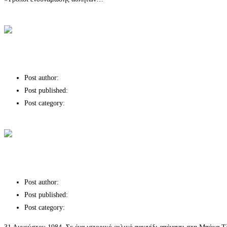
Continue Reading
Τρόποι ενδυνάμωσης αθλητών με προβλήματα υγείας
Live Apalaente, Σοφία Αρβανίτη για την «
Post author:
Post published:
Post category:
Χορηγίες επικοινωνίας
Continue Reading
Live Apalaente, Σοφία Αρβανίτη για την «Παιδική Αγκαλιά
ΟΙ ΗΜΙΘΕΟΙ ΔΕΝ ΛΥΓΙΖΟΥΝ του Κώστα
Post author:
Post published:
Post category:
Χορηγίες επικοινωνίας