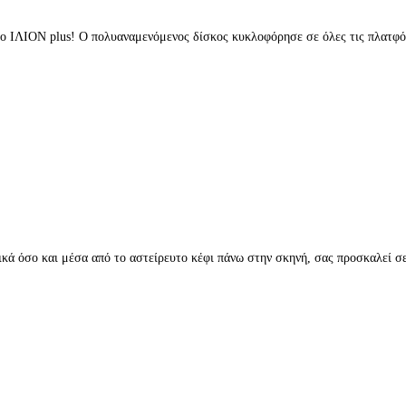
ο ΙΛΙΟΝ plus! Ο πολυαναμενόμενος δίσκος κυκλοφόρησε σε όλες τις πλατφόρμ
VE
ικά όσο και μέσα από το αστείρευτο κέφι πάνω στην σκηνή, σας προσκαλεί σε
 τραγούδι με τίτλο “Παλιά κι ανυποψίαστα”