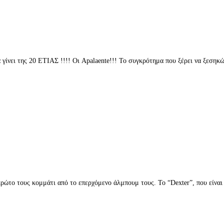
 γίνει της 20 ETIAΣ !!!! Οι Apalaente!!! Το συγκρότημα που ξέρει να ξεση
ς single , το ”Dexter”
ρώτο τους κομμάτι από το επερχόμενο άλμπουμ τους. Το “Dexter”, που είναι
”Dexter”