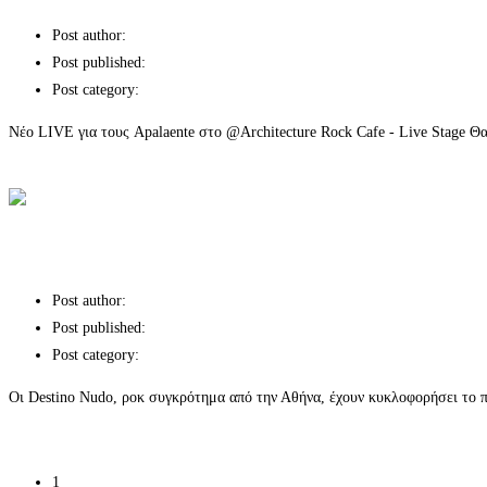
Post author:
Post published:
Post category:
Χορηγίες επικοινωνίας
Νέο LIVE για τους Apalaente στο @Architecture Rock Cafe - Live Stage Θα
Continue Reading
Οι Apalaente στο @Architecture Rock Cafe – Live Stage
Οι Destino Nudo παρουσιάζουν το πρώτο του
Post author:
Post published:
Post category:
Χορηγίες επικοινωνίας
Οι Destino Nudo, ροκ συγκρότημα από την Αθήνα, έχουν κυκλοφορήσει το π
Continue Reading
Οι Destino Nudo παρουσιάζουν το πρώτο τους single , το 
1