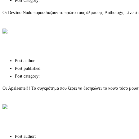
Post category:
Χορηγίες επικοινωνίας
Οι Destino Nudo παρουσιάζουν το πρώτο τους άλμπουμ, Anthology, Live στ
Continue Reading
Οι Destino Nudo παρουσιάζουν το πρώτο τους άλμπουμ
APALAENTE ΡΕΒΕΓΙΟΝ CRISTMAS LI
Post author:
Post published:
Post category:
Χορηγίες επικοινωνίας
Οι Apalaente!!! Το συγκρότημα που ξέρει να ξεσηκώνει το κοινό τόσο μουσ
Continue Reading
APALAENTE ΡΕΒΕΓΙΟΝ CRISTMAS LIVE
Οι Destino Nudo παρουσιάζουν το νέο τους
Post author: