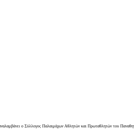
ατα υγείας
 αναλαμβάνει ο Σύλλογος Παλαιμάχων Αθλητών και Πρωταθλητών του Παναθην