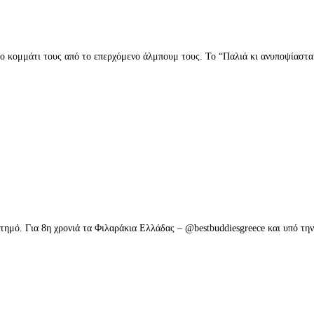
 κομμάτι τους από το επερχόμενο άλμπουμ τους. Το “Παλιά κι ανυποψίαστα”
ίτλο “Παλιά κι ανυποψίαστα”
μό. Για 8η χρονιά τα Φιλαράκια Ελλάδας – @bestbuddiesgreece και υπό τη
 – Live Stage