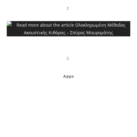
Ολοκληρωμένη Μέθοδος Ακουστικής Κιθάρας –
Σπύρος Μαυρομάτης
Apps