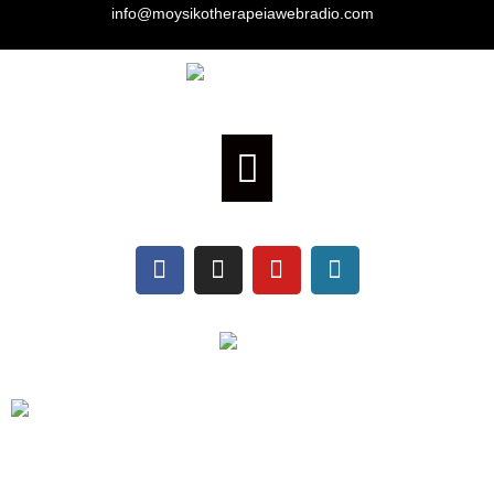
info@moysikotherapeiawebradio.com