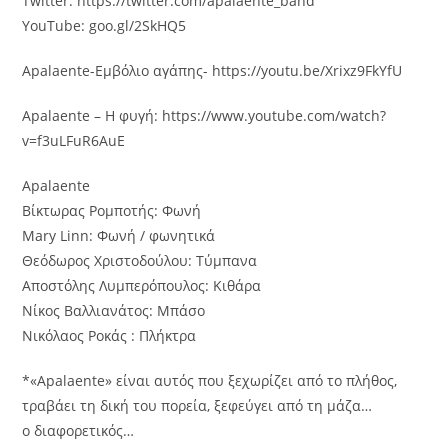
Twitter: https://twitter.com/apalaente_band
YouTube: goo.gl/2SkHQ5
Apalaente-Εμβόλιο αγάπης- https://youtu.be/Xrixz9FkYfU
Apalaente – Η φυγή: https://www.youtube.com/watch?
v=f3uLFuR6AuE
Apalaente
Βίκτωρας Ρομποτής: Φωνή
Mary Linn: Φωνή / φωνητικά
Θεόδωρος Χριστοδούλου: Τύμπανα
Αποστόλης Λυμπερόπουλος: Κιθάρα
Νίκος Βαλλιανάτος: Μπάσο
Νικόλαος Ροκάς : Πλήκτρα
*«Apalaente» είναι αυτός που ξεχωρίζει από το πλήθος,
τραβάει τη δική του πορεία, ξεφεύγει από τη μάζα…
ο διαφορετικός…