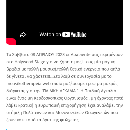
Το Σάββατο 08 ΑΠΡΙΛΙΟΥ 2023 oι Apalaente σας περιμένουν
στο Holywood Stage για να ζήσετε μαζί τους μία μαγική
βραδιά με πολλή μουσική,πολλή θετική ενέργεια που απλά
δε γίνεται να χάσετε!!!…Στο λαιβ σε συνεργασία με το
mousikotherapeia web radio μαζέυουμε τροφιμα μακράς
διάρκειας για την ‘’ΠΑΙΔΙΚΗ ΑΓΚΑΛΙΑ ‘’ .Η Παιδική Αγκαλιά
είναι ένας μη Κερδοσκοπικός Οργανισμός , μη έχοντας ποτέ
λάβει κρατική ή ευρωπαϊκή επιχορήγηση έχει αναλάβει την
στήριξη Πολύτεκνων και Μονογονεϊκών Οικογενειών που
ζουν κάτω από τα όρια της φτώχειας