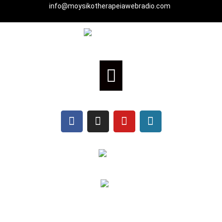
info@moysikotherapeiawebradio.com