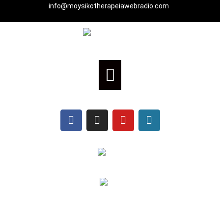
info@moysikotherapeiawebradio.com